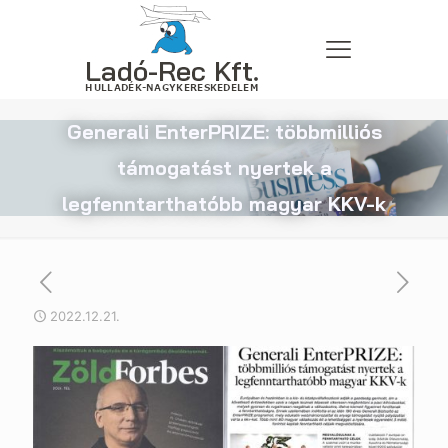
Generali EnterPRIZE: többmilliós
támogatást nyertek a
legfenntarthatóbb magyar KKV-k
2022.12.21.