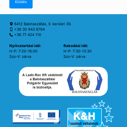
6412 Balotaszállás, II. kerület 39.
+36 30 943 6794
+36 77 424 110
Nyitvatartási idő:
Rakodási idő:
H-P: 7:20-16:00
H-P: 7:30-13:30
Szo-V: zárva
Szo-V: zárva