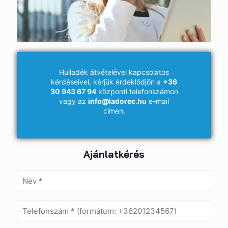
Hulladék átvételével kapcsolatos
kérdéseivel, kérjük érdeklődjön a
+36
30 943 67 94
központi telefonszámon
vagy az
info@ladorec.hu
e-mail
címen.
Ajánlatkérés