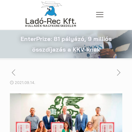
EnterPrize: 81 pályázó, 9 milliós
összdíjazás a KKV-knak
2021.09.14.