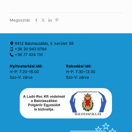
Megosztás
6412 Balotaszállás, II. kerület 39.
+36 30 943 6794
+36 77 424 110
Nyitvatartási idő:
Rakodási idő:
H-P: 7:20-16:00
H-P: 7:30-13:30
Szo-V: zárva
Szo-V: zárva