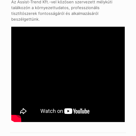
Az Assist-Trend Kft.-vel közösen szervezett mélykúti
találkozón a környezettudatos, professzionális
tisztítószerek fontosságáról és alkalmazásáról
beszélgettünk.