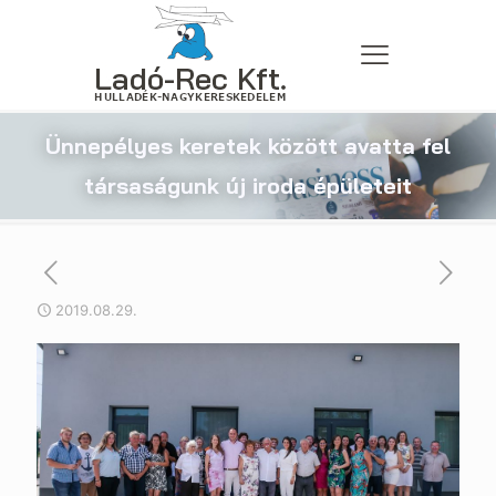
Ünnepélyes keretek között avatta fel
társaságunk új iroda épületeit
2019.08.29.